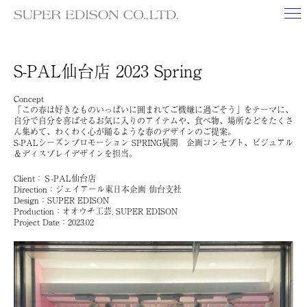
S-PAL仙台店 2023 Spring
Concept
「この春は好きなものいっぱいに囲まれてご機嫌に過ごそう」をテーマに、
自分で自分を喜ばせるお気に入りのアイテムや、食べ物、場所などをたくさ
ん集めて、わくわく心が踊るような春のデザインのご提案。
S-PALシーズンプロモーション SPRING展開 企画コンセプト、ビジュアル
＆ディスプレイデザインを担当。
Client：Ｓ-PAL仙台店
Direction：ジェイアール東日本企画 仙台支社
Design：SUPER EDISON
Production：オオウチ工芸, SUPER EDISON
Project Date：2023.02